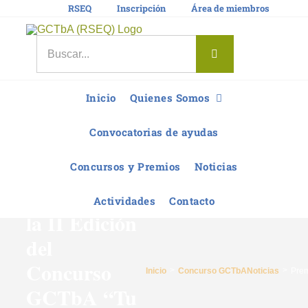
Saltar
RSEQ
Inscripción
Área de miembros
al
contenido
Buscar:
Inicio
Quienes Somos
Convocatorias de ayudas
Concursos y Premios
Noticias
Premios de
Actividades
Contacto
la II Edición
del
Concurso
Inicio
Concurso GCTbA
Noticias
Prem
GCTbA “Tu