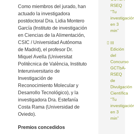
RSEQ
Como miembros del jurado, han
“Tu
actuado la investigadora
investigació
postdoctoral Dra. Lidia Montero
en 3
García (Instituto de investigación
min”
en Ciencias de la Alimentación,
CSIC / Universidad Autónoma
III
Edición
de Madrid), el profesor Dr.
del
Miquel Avella (Universitat
Concurso
Politècnica de València, Instituto
GCTbA-
Interuniversitario de
RSEQ
Investigación de
de
Reconocimiento Molecular y
Divulgación
Desarrollo Tecnológico), y la
Científica
“Tu
investigadora Dra. Estefanía
investigació
Costa Rama (Universidad de
en 3
Oviedo).
min”
Premios concedidos