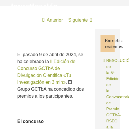
investigación
en 3 min”
Anterior
Siguiente
Entradas
recientes
Ver
imagen
El pasado 9 de abril de 2024, se
más
RESOLUCI
ha celebrado la
II Edición del
grande
de
Concurso GCTbA de
la 5ª
Divulgación Científica «Tu
Edición
investigación en 3 min»
. El
de
Grupo GCTbA ha concedido dos
la
premios a los participantes.
Convocatori
de
Premio
GCTbA‐
RSEQ
El concurso
a la