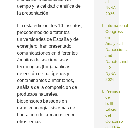
al
tiempo y la calidad científica de
NyNA
la presentación.
2026
En esta edición, los 14 inscritos,
International
Congress
procedentes de diferentes
on
universidades de España y del
Analytical
extranjero, han presentado
Nanoscienc
comunicaciones en diferentes
and
ámbitos de las ciencias y
Nanotechno
tecnologías (bio)analíticas:
– XII
detección de patógenos y
NyNA
2026
contaminantes alimentarios,
análisis de la composición de
Premios
productos naturales,
de
biosensores basados en
la III
nanotecnología, sistemas de
Edición
liberación de fármacos, entre
del
Concurso
otros temas.
GCTbA-