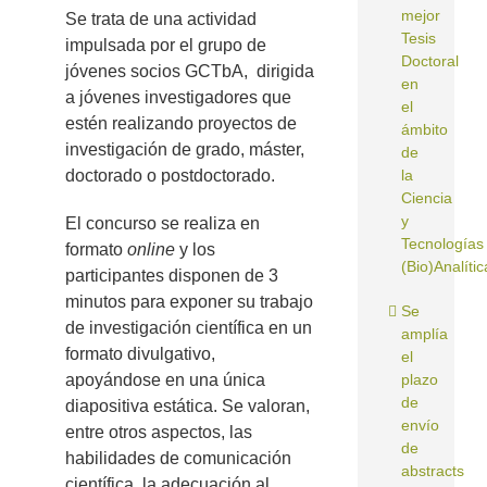
mejor
Se trata de una actividad
Tesis
impulsada por el grupo de
Doctoral
jóvenes socios GCTbA, dirigida
en
a jóvenes investigadores que
el
estén realizando proyectos de
ámbito
investigación de grado, máster,
de
doctorado o postdoctorado.
la
Ciencia
y
El concurso se realiza en
Tecnologías
formato
online
y los
(Bio)Analític
participantes disponen de 3
minutos para exponer su trabajo
Se
de investigación científica en un
amplía
formato divulgativo,
el
apoyándose en una única
plazo
de
diapositiva estática. Se valoran,
envío
entre otros aspectos, las
de
habilidades de comunicación
abstracts
científica, la adecuación al