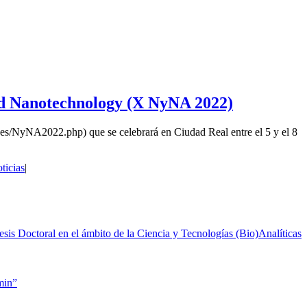
and Nanotechnology (X NyNA 2022)
.es/NyNA2022.php) que se celebrará en Ciudad Real entre el 5 y el 8
ticias
|
Doctoral en el ámbito de la Ciencia y Tecnologías (Bio)Analíticas
min”