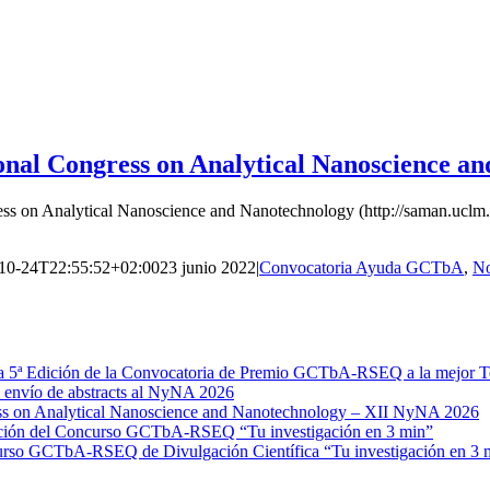
ional Congress on Analytical Nanoscience 
ress on Analytical Nanoscience and Nanotechnology (http://saman.uclm
10-24T22:55:52+02:00
23 junio 2022
|
Convocatoria Ayuda GCTbA
,
No
 Edición de la Convocatoria de Premio GCTbA‐RSEQ a la mejor Tesis 
e envío de abstracts al NyNA 2026
ess on Analytical Nanoscience and Nanotechnology – XII NyNA 2026
dición del Concurso GCTbA-RSEQ “Tu investigación en 3 min”
curso GCTbA-RSEQ de Divulgación Científica “Tu investigación en 3 