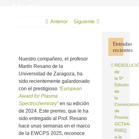
Martín
Resano
Anterior
Siguiente
Entradas
recientes
Ver
imagen
Nuestro compañero, el profesor
más
RESOLUCI
Martín Resano de la
grande
de
Universidad de Zaragoza, ha
la 5ª
sido recientemente galardonado
Edición
con el prestigioso
“European
de
Award for Plasma
la
Spectrochemistry”
en su edición
Convocatori
de 2024. Este premio, que le ha
de
Premio
sido entregado al Prof. Resano
GCTbA‐
hace unas semanas en el marco
RSEQ
de la EWCPS 2025, reconoce
a la