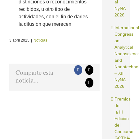
distinciones o reconocimientos
al
NyNA
recibidos, u otro tipo de
2026
actividades, con el fin de darles
la difusión que merecen.
International
Congress
3 abril 2025
|
Noticias
on
Analytical
Nanoscienc
and
Nanotechno
Comparte esta
Facebook
X
– XII
noticia...
NyNA
Correo
2026
electrónico
Premios
de
la III
Edición
del
Concurso
GCTbA-