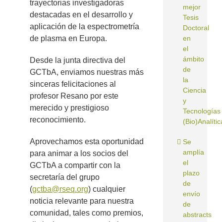
trayectorias investigadoras
mejor
destacadas en el desarrollo y
Tesis
aplicación de la espectrometría
Doctoral
de plasma en Europa.
en
el
ámbito
Desde la junta directiva del
de
GCTbA, enviamos nuestras más
la
sinceras felicitaciones al
Ciencia
profesor Resano por este
y
merecido y prestigioso
Tecnologías
reconocimiento.
(Bio)Analític
Aprovechamos esta oportunidad
Se
amplía
para animar a los socios del
el
GCTbA a compartir con la
plazo
secretaría del grupo
de
(
gctba@rseq.org
) cualquier
envío
noticia relevante para nuestra
de
comunidad, tales como premios,
abstracts