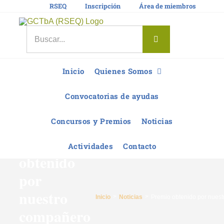
Saltar
RSEQ
Inscripción
Área de miembros
al
contenido
Buscar:
Inicio
Quienes Somos
Convocatorias de ayudas
Concursos y Premios
Noticias
Premio
Actividades
Contacto
obtenido
por
nuestro
Inicio
Noticias
Premio obtenido por nues
compañero