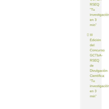
RSEQ
“Tu
investigació
en 3
min”
III
Edición
del
Concurso
GCTbA-
RSEQ
de
Divulgación
Científica
“Tu
investigació
en 3
min”