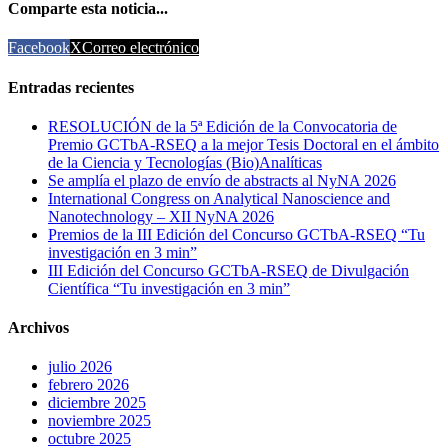
Comparte esta noticia...
Facebook
X
Correo electrónico
Entradas recientes
RESOLUCIÓN de la 5ª Edición de la Convocatoria de
Premio GCTbA‐RSEQ a la mejor Tesis Doctoral en el ámbito
de la Ciencia y Tecnologías (Bio)Analíticas
Se amplía el plazo de envío de abstracts al NyNA 2026
International Congress on Analytical Nanoscience and
Nanotechnology – XII NyNA 2026
Premios de la III Edición del Concurso GCTbA-RSEQ “Tu
investigación en 3 min”
III Edición del Concurso GCTbA-RSEQ de Divulgación
Científica “Tu investigación en 3 min”
Archivos
julio 2026
febrero 2026
diciembre 2025
noviembre 2025
octubre 2025