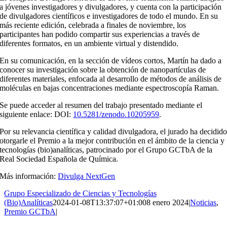
a jóvenes investigadores y divulgadores, y cuenta con la participación
de divulgadores científicos e investigadores de todo el mundo. En su
más reciente edición, celebrada a finales de noviembre, los
participantes han podido compartir sus experiencias a través de
diferentes formatos, en un ambiente virtual y distendido.
En su comunicación, en la sección de vídeos cortos, Martín ha dado a
conocer su investigación sobre la obtención de nanopartículas de
diferentes materiales, enfocada al desarrollo de métodos de análisis de
moléculas en bajas concentraciones mediante espectroscopía Raman.
Se puede acceder al resumen del trabajo presentado mediante el
siguiente enlace: DOI:
10.5281/zenodo.10205959
.
Por su relevancia científica y calidad divulgadora, el jurado ha decidid
otorgarle el Premio a la mejor contribución en el ámbito de la ciencia y
tecnologías (bio)analíticas, patrocinado por el Grupo GCTbA de la
Real Sociedad Española de Química.
Más información:
Divulga
NextGen
Grupo Especializado de Ciencias y Tecnologías
(Bio)Analíticas
2024-01-08T13:37:07+01:00
8 enero 2024
|
Noticias
,
Premio GCTbA
|