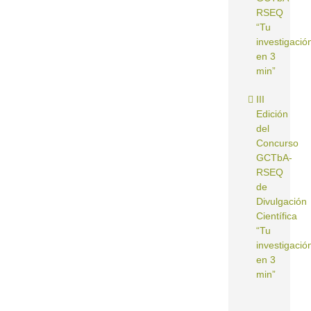
RSEQ
“Tu
investigació
en 3
min”
III
Edición
del
Concurso
GCTbA-
RSEQ
de
Divulgación
Científica
“Tu
investigació
en 3
min”