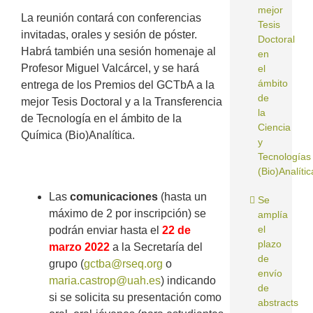
mejor
La reunión contará con conferencias
Tesis
invitadas, orales y sesión de póster.
Doctoral
Habrá también una sesión homenaje al
en
Profesor Miguel Valcárcel, y se hará
el
ámbito
entrega de los Premios del GCTbA a la
de
mejor Tesis Doctoral y a la Transferencia
la
de Tecnología en el ámbito de la
Ciencia
Química (Bio)Analítica.
y
Tecnologías
(Bio)Analític
Las
comunicaciones
(hasta un
Se
máximo de 2 por inscripción) se
amplía
el
podrán enviar hasta el
22 de
plazo
marzo
2022
a la Secretaría del
de
grupo (
gctba@rseq.org
o
envío
maria.castrop@uah.es
) indicando
de
si se solicita su presentación como
abstracts