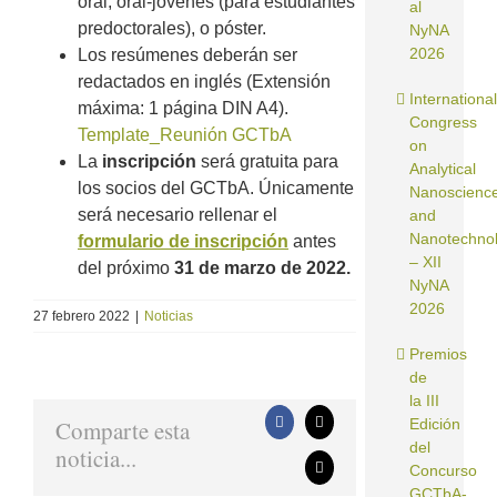
oral, oral-jóvenes (para estudiantes
al
predoctorales), o póster.
NyNA
2026
Los resúmenes deberán ser
redactados en inglés (Extensión
International
máxima: 1 página DIN A4).
Congress
Template_Reunión GCTbA
on
La
inscripción
será gratuita para
Analytical
los socios del GCTbA. Únicamente
Nanoscienc
será necesario rellenar el
and
Nanotechno
formulario de inscripción
antes
– XII
del próximo
31 de marzo de 2022.
NyNA
2026
27 febrero 2022
|
Noticias
Premios
de
la III
Comparte esta
Edición
Facebook
X
del
noticia...
Concurso
Correo
electrónico
GCTbA-