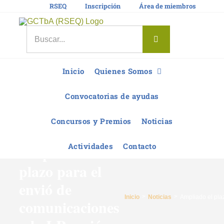
Saltar
RSEQ
Inscripción
Área de miembros
al
contenido
Buscar:
Inicio
Quienes Somos
Convocatorias de ayudas
Concursos y Premios
Noticias
Actividades
Contacto
Ampliado el
plazo para el
envió de
Inicio
Noticias
Ampliado el pla
comunicaciones