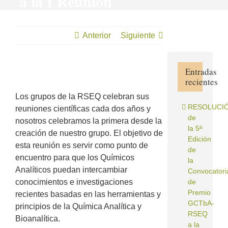
a la I Reunión
del GCTbA
Anterior
Siguiente
Entradas
recientes
Ver
imagen
Los grupos de la RSEQ celebran sus
más
RESOLUCI
reuniones científicas cada dos años y
grande
de
nosotros celebramos la primera desde la
la 5ª
creación de nuestro grupo. El objetivo de
Edición
esta reunión es servir como punto de
de
encuentro para que los Químicos
la
Analíticos puedan intercambiar
Convocatori
conocimientos e investigaciones
de
Premio
recientes basadas en las herramientas y
GCTbA‐
principios de la Química Analítica y
RSEQ
Bioanalítica.
a la