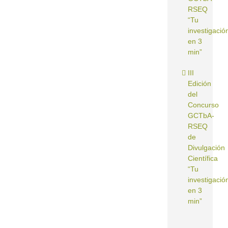
RSEQ
“Tu
investigació
en 3
min”
III
Edición
del
Concurso
GCTbA-
RSEQ
de
Divulgación
Científica
“Tu
investigació
en 3
min”