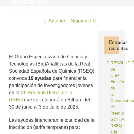
Bienal de
la RSEQ
(Bilbao,
Anterior
Siguiente
2025)
Entradas
recientes
Ver
imagen
El Grupo Especializado de Ciencia y
más
RESOLUCI
Tecnologías (Bio)Analíticas de la Real
grande
de
Sociedad Española de Química (RSEQ)
la 5ª
convoca
19 ayudas
para financiar la
Edición
participación de investigadores jóvenes
de
en la
XL Reunión Bienal de la
la
RSEQ
que se celebrará en Bilbao, del
Convocatori
30 de junio al 3 de Julio de 2025.
de
Premio
GCTbA‐
Las ayudas financiarán la totalidad de la
RSEQ
inscripción (tarifa temprana) para:
a la