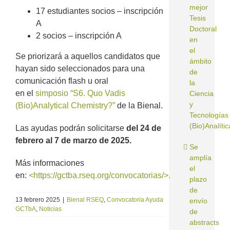
mejor
17 estudiantes socios – inscripción
Tesis
A
Doctoral
2 socios – inscripción A
en
el
Se priorizará a aquellos candidatos que
ámbito
hayan sido seleccionados para una
de
comunicación flash u oral
la
en el
simposio “S6. Quo Vadis
Ciencia
y
(Bio)Analytical Chemistry?”
de la Bienal.
Tecnologías
(Bio)Analític
Las ayudas podrán solicitarse
del 24 de
febrero
al 7 de marzo de 2025.
Se
amplía
Más informaciones
el
en:
<https://gctba.rseq.org/convocatorias/>.
plazo
de
13 febrero 2025
|
Bienal RSEQ
,
Convocatoria Ayuda
envío
GCTbA
,
Noticias
de
abstracts