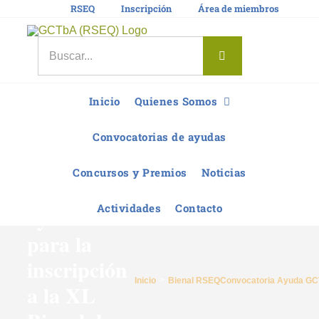
Saltar
RSEQ
Inscripción
Área de miembros
al
contenido
Buscar:
Inicio
Quienes Somos
Convocatorias de ayudas
El GCTbA
Concursos y Premios
Noticias
convoca 19
Actividades
Contacto
ayudas
para la
inscripción
Inicio
Bienal RSEQ
Convocatoria Ayuda G
a la XL