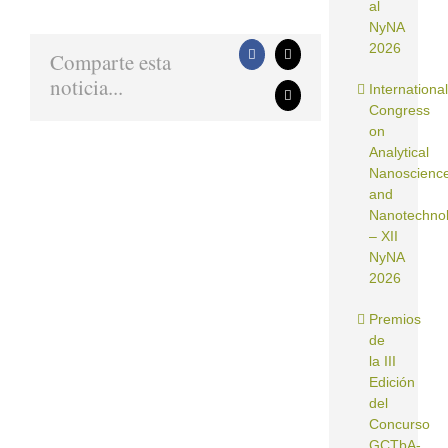
al
NyNA
2026
Comparte esta
Facebook
X
noticia...
International
Correo
Congress
electrónico
on
Analytical
Nanoscienc
and
Nanotechno
– XII
NyNA
2026
Premios
de
la III
Edición
del
Concurso
GCTbA-