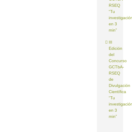
RSEQ
“Tu
investigació
en 3
min”
III
Edición
del
Concurso
GCTbA-
RSEQ
de
Divulgación
Científica
“Tu
investigació
en 3
min”