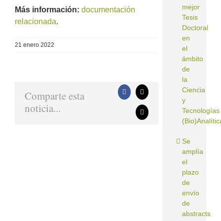
mejor
Más información:
documentación
Tesis
relacionada
.
Doctoral
en
21 enero 2022
el
ámbito
de
la
Ciencia
Comparte esta
Facebook
X
y
noticia...
Tecnologías
Correo
(Bio)Analític
electrónico
Se
amplía
el
plazo
de
envío
de
abstracts