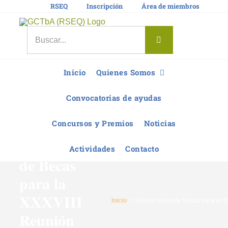
Saltar
RSEQ
Inscripción
Área de miembros
al
contenido
Buscar:
Inicio
Quienes Somos
Convocatorias de ayudas
Concursos y Premios
Noticias
Convocatoria
Actividades
Contacto
de Becas
para la
XXXVIII
Inicio
Convocatoria de Becas para la X
Reunión