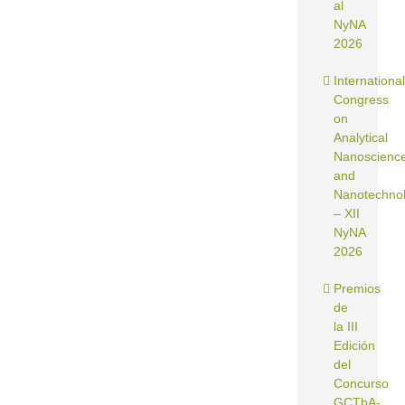
al
NyNA
2026
International
Congress
on
Analytical
Nanoscienc
and
Nanotechno
– XII
NyNA
2026
Premios
de
la III
Edición
del
Concurso
GCTbA-