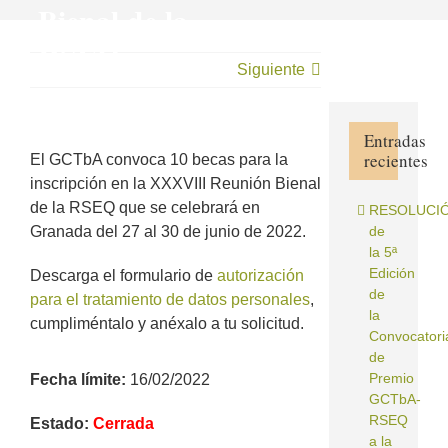
Bienal de la
RSEQ
Siguiente
Entradas
recientes
El GCTbA convoca 10 becas para la
inscripción en la XXXVIII Reunión Bienal
de la RSEQ que se celebrará en
RESOLUCI
Granada del 27 al 30 de junio de 2022.
de
la 5ª
Edición
Descarga el formulario de
autorización
de
para el tratamiento de datos personales
,
la
cumpliméntalo y anéxalo a tu solicitud.
Convocatori
de
Premio
Fecha límite:
16/02/2022
GCTbA‐
RSEQ
Estado:
Cerrada
a la