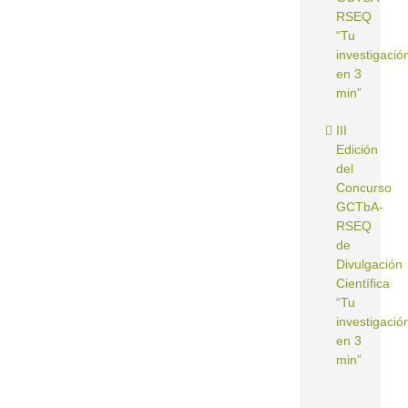
RSEQ
“Tu
investigació
en 3
min”
III
Edición
del
Concurso
GCTbA-
RSEQ
de
Divulgación
Científica
“Tu
investigació
en 3
min”