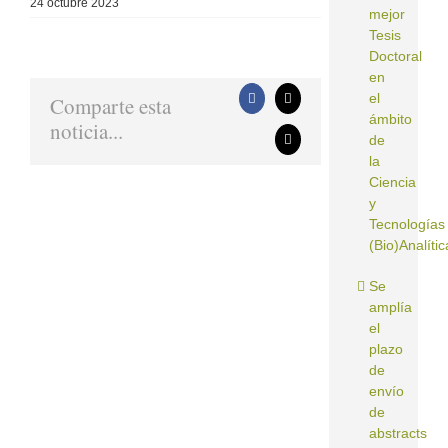
24 octubre 2023
mejor
Tesis
Doctoral
en
el
Comparte esta
Facebook
X
ámbito
noticia...
de
Correo
electrónico
la
Ciencia
y
Tecnologías
(Bio)Analític
Se
amplía
el
plazo
de
envío
de
abstracts