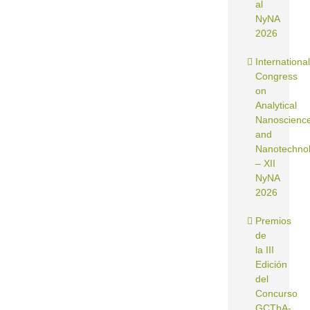
al
NyNA
2026
International
Congress
on
Analytical
Nanoscienc
and
Nanotechno
– XII
NyNA
2026
Premios
de
la III
Edición
del
Concurso
GCTbA-