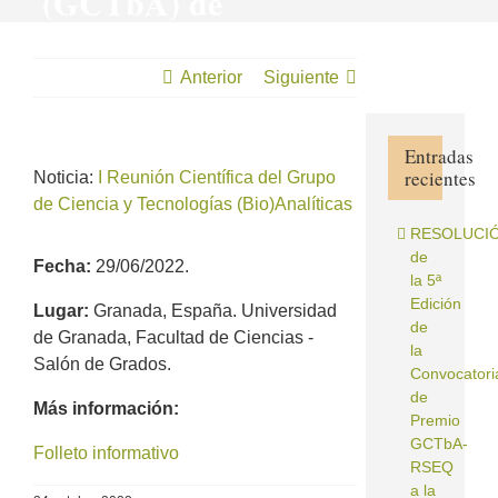
(GCTbA) de
la Real
Sociedad
Anterior
Siguiente
Española de
Química
Entradas
recientes
Noticia:
I Reunión Científica del Grupo
(RSEQ)
de Ciencia y Tecnologías (Bio)Analíticas
RESOLUCI
de
Fecha:
29/06/2022.
la 5ª
Edición
Lugar:
Granada, España. Universidad
de
de Granada, Facultad de Ciencias -
la
Salón de Grados.
Convocatori
de
Más información:
Premio
GCTbA‐
Folleto informativo
RSEQ
a la