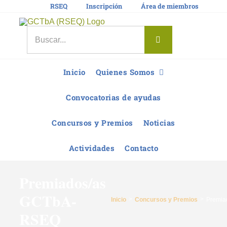
Saltar
RSEQ
Inscripción
Área de miembros
al
contenido
Buscar:
Inicio
Quienes Somos
Convocatorias de ayudas
Concursos y Premios
Noticias
Actividades
Contacto
Premiados/as
GCTbA-
Inicio
Concursos y Premios
Premia
RSEQ